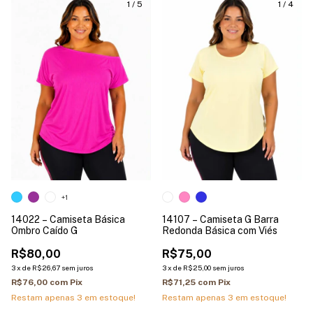
1
/
5
1
/
4
+1
14022 – Camiseta Básica
14107 – Camiseta G Barra
Ombro Caído G
Redonda Básica com Viés
R$80,00
R$75,00
3
x
de
R$26,67
sem juros
3
x
de
R$25,00
sem juros
R$76,00
com
Pix
R$71,25
com
Pix
Restam apenas
3
em estoque!
Restam apenas
3
em estoque!