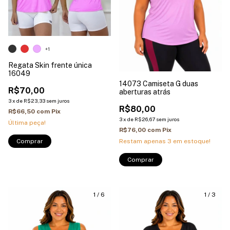
+1
Regata Skin frente única
16049
14073 Camiseta G duas
R$70,00
aberturas atrás
3
x
de
R$23,33
sem juros
R$80,00
R$66,50
com
Pix
3
x
de
R$26,67
sem juros
Última peça!
R$76,00
com
Pix
Comprar
Restam apenas
3
em estoque!
1
/
6
1
/
3