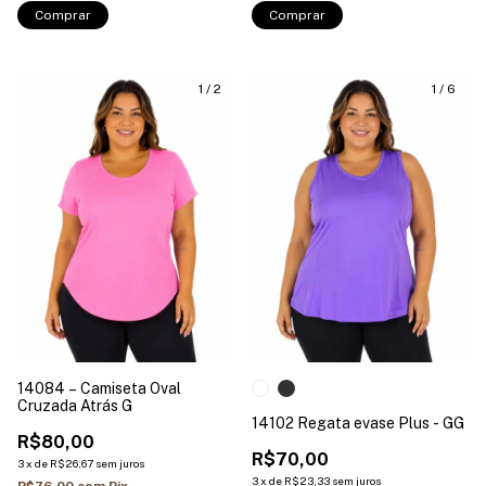
Comprar
Comprar
1
/
2
1
/
6
14084 – Camiseta Oval
Cruzada Atrás G
14102 Regata evase Plus - GG
R$80,00
R$70,00
3
x
de
R$26,67
sem juros
3
x
de
R$23,33
sem juros
R$76,00
com
Pix