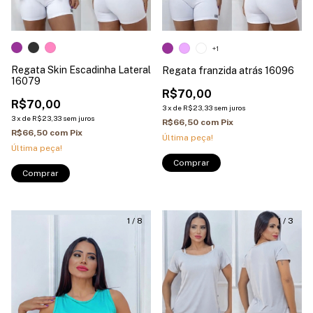
+1
Regata Skin Escadinha Lateral
Regata franzida atrás 16096
16079
R$70,00
R$70,00
3
x
de
R$23,33
sem juros
3
x
de
R$23,33
sem juros
R$66,50
com
Pix
R$66,50
com
Pix
Última peça!
Última peça!
Comprar
Comprar
1
/
8
1
/
3