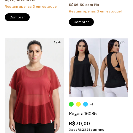
R$66,50
com
Pix
Restam apenas
3
em estoque!
Restam apenas
3
em estoque!
Comprar
1
/
4
1
/
5
+1
Regata 16085
R$70,00
3
x
de
R$23,33
sem juros