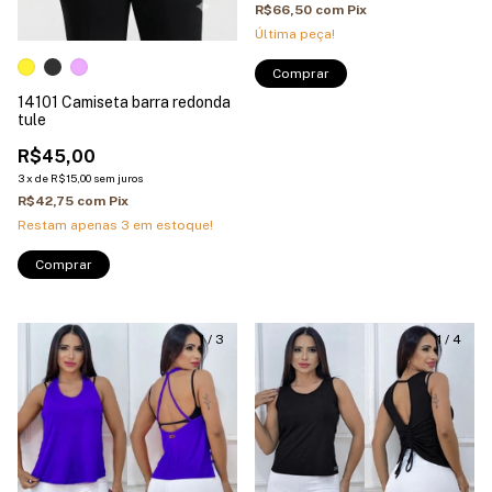
R$66,50
com
Pix
Última peça!
Comprar
14101 Camiseta barra redonda
tule
R$45,00
3
x
de
R$15,00
sem juros
R$42,75
com
Pix
Restam apenas
3
em estoque!
Comprar
1
/
3
1
/
4