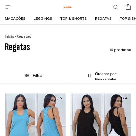
MACACÕES
LEGGINGS
TOP & SHORTS
REGATAS
TOP & S
Início
>
Regatas
Regatas
16 produtos
Ordenar por:
Filtrar
Mais vendidos
1
/
5
1
/
4