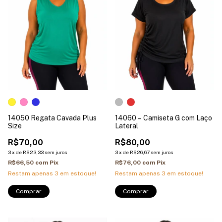
14050 Regata Cavada Plus
14060 – Camiseta G com Laço
Size
Lateral
R$70,00
R$80,00
3
x
de
R$23,33
sem juros
3
x
de
R$26,67
sem juros
R$66,50
com
Pix
R$76,00
com
Pix
Restam apenas
3
em estoque!
Restam apenas
3
em estoque!
Comprar
Comprar