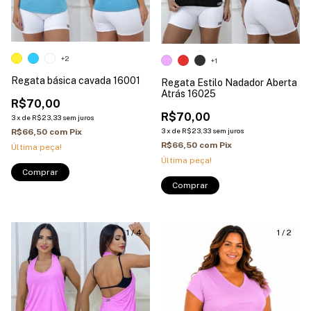
+2
+1
Regata básica cavada 16001
Regata Estilo Nadador Aberta
Atrás 16025
R$70,00
R$70,00
3
x
de
R$23,33
sem juros
3
x
de
R$23,33
sem juros
R$66,50
com
Pix
R$66,50
com
Pix
Última peça!
Última peça!
Comprar
Comprar
1
/
4
1
/
2