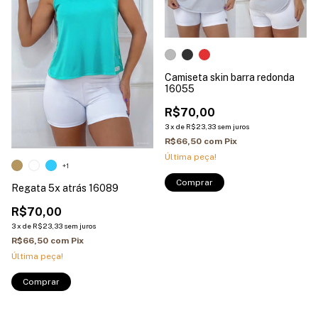
Camiseta skin barra redonda
16055
R$70,00
3
x
de
R$23,33
sem juros
R$66,50
com
Pix
Última peça!
+1
Comprar
Regata 5x atrás 16089
R$70,00
3
x
de
R$23,33
sem juros
R$66,50
com
Pix
Última peça!
Comprar