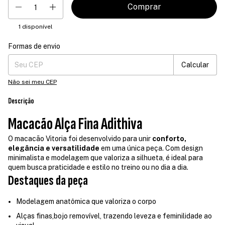
1
disponível
Formas de envio
Entregas para o CEP:
Mudar CEP
Calcular
Não sei meu CEP
Descrição
Macacão Alça Fina Adithiva
O macacão Vitoria foi desenvolvido para unir
conforto,
elegância e versatilidade
em uma única peça. Com design
minimalista e modelagem que valoriza a silhueta, é ideal para
quem busca praticidade e estilo no treino ou no dia a dia.
Destaques da peça
Modelagem anatômica que valoriza o corpo
Alças finas,bojo removível, trazendo leveza e feminilidade ao