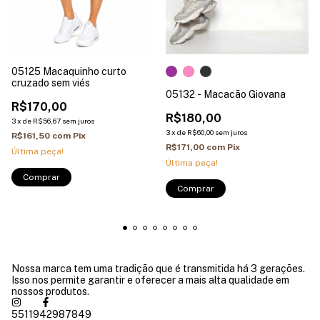
05125 Macaquinho curto
cruzado sem viés
05132 - Macacão Giovana
R$170,00
R$180,00
3
x
de
R$56,67
sem juros
3
x
de
R$60,00
sem juros
R$161,50
com
Pix
R$171,00
com
Pix
Última peça!
Última peça!
Comprar
Nossa marca tem uma tradição que é transmitida há 3 gerações.
Isso nos permite garantir e oferecer a mais alta qualidade em
nossos produtos.
5511942987849