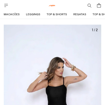
MACACÕES
LEGGINGS
TOP & SHORTS
REGATAS
TOP & S
1
/
2