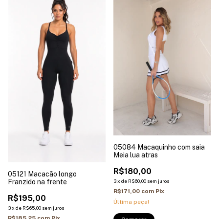
05084 Macaquinho com saia
Meia lua atras
R$180,00
05121 Macacão longo
3
x
de
R$60,00
sem juros
Franzido na frente
R$171,00
com
Pix
R$195,00
Última peça!
3
x
de
R$65,00
sem juros
R$185,25
com
Pix