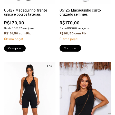
05127 Macaquinho frente
05125 Macaquinho curto
única e bolsos laterais
cruzado sem viés
R$170,00
R$170,00
3
x
de
R$56,67
sem juros
3
x
de
R$56,67
sem juros
R$161,50
com
Pix
R$161,50
com
Pix
Última peça!
Última peça!
1
/
2
1
/
4