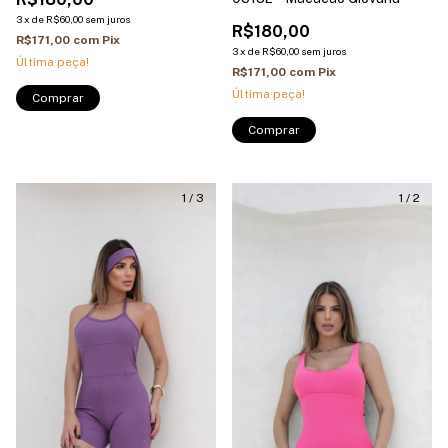
3
x
de
R$60,00
sem juros
R$180,00
R$171,00
com
Pix
3
x
de
R$60,00
sem juros
Última peça!
R$171,00
com
Pix
Última peça!
Comprar
Comprar
1
/
3
1
/
2