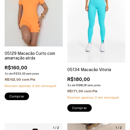
05129 Macacão Curto com
amarração atrás
R$160,00
05134 Macacão Vitoria
3
x
de
R$53,33
sem juros
R$180,00
R$152,00
com
Pix
3
x
de
R$60,00
sem juros
Restam apenas
3
em estoque!
R$171,00
com
Pix
Comprar
Restam apenas
3
em estoque!
1
/
2
1
/
2