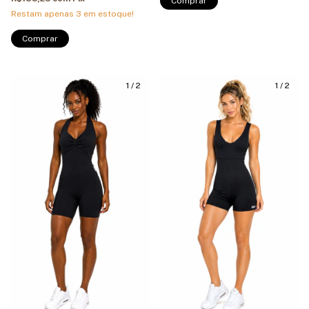
Restam apenas
3
em estoque!
1
/
2
1
/
2