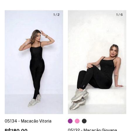
1
/
2
1
/
6
05134 - Macacão Vitoria
R$180,00
05132 - Macacão Giovana