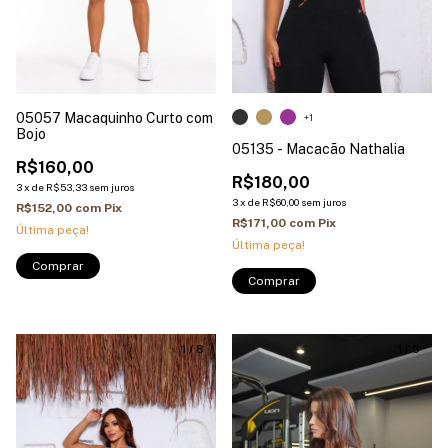
05057 Macaquinho Curto com
+1
Bojo
05135 - Macacão Nathalia
R$160,00
R$180,00
3
x
de
R$53,33
sem juros
3
x
de
R$60,00
sem juros
R$152,00
com
Pix
R$171,00
com
Pix
Última peça!
Última peça!
Comprar
1
/
8
1
/
5