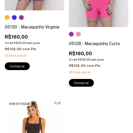
05130 - Macaquinho Virginia
R$160,00
3
x
de
R$53,33
sem juros
05128 - Macaquinho Curto
R$152,00
com
Pix
R$160,00
Última peça!
3
x
de
R$53,33
sem juros
R$152,00
com
Pix
Comprar
Última peça!
Comprar
1
/
2
SEM ESTOQUE