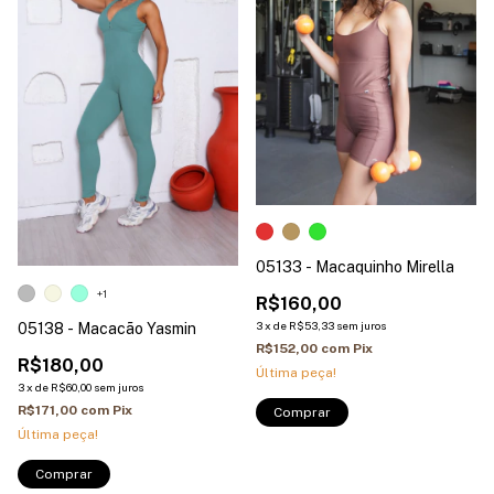
05133 - Macaquinho Mirella
+1
R$160,00
3
x
de
R$53,33
sem juros
05138 - Macacão Yasmin
R$152,00
com
Pix
R$180,00
Última peça!
3
x
de
R$60,00
sem juros
R$171,00
com
Pix
Comprar
Última peça!
Comprar