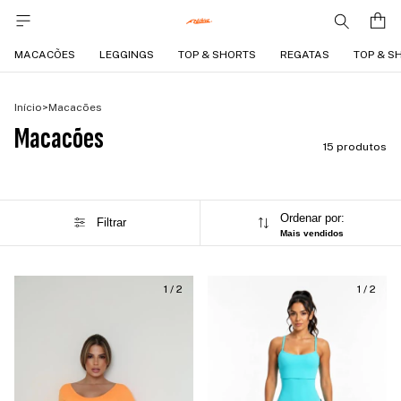
MACACÕES
LEGGINGS
TOP & SHORTS
REGATAS
TOP & S
Início
>
Macacões
Macacões
15 produtos
Ordenar por:
Filtrar
Mais vendidos
1
/
2
1
/
2