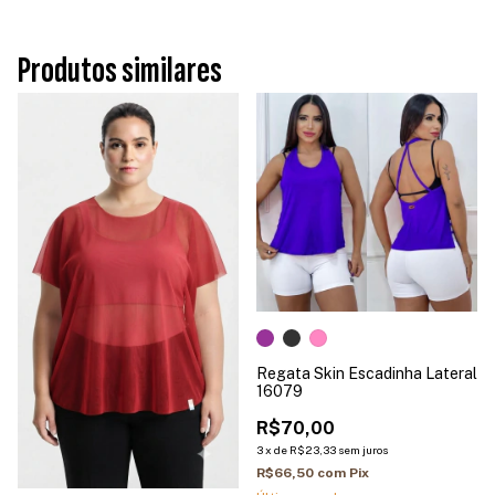
Produtos similares
Regata Skin Escadinha Lateral
16079
R$70,00
3
x
de
R$23,33
sem juros
R$66,50
com
Pix