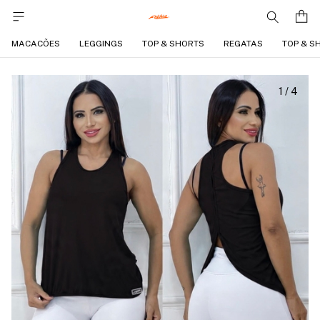
MACACÕES
LEGGINGS
TOP & SHORTS
REGATAS
TOP & S
1
/
4