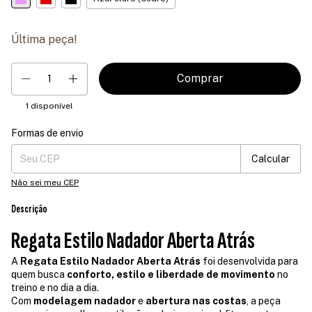
Última peça!
1
disponível
Formas de envio
Entregas para o CEP:
Mudar CEP
Calcular
Não sei meu CEP
Descrição
Regata Estilo Nadador Aberta Atrás
A
Regata Estilo Nadador Aberta Atrás
foi desenvolvida para
quem busca
conforto, estilo e liberdade de movimento
no
treino e no dia a dia.
Com
modelagem nadador
e
abertura nas costas
, a peça