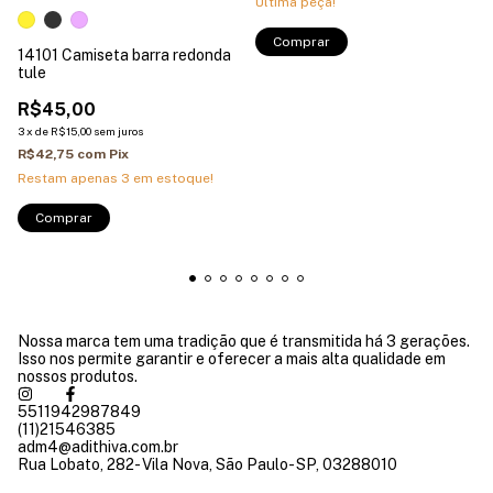
Última peça!
Comprar
14101 Camiseta barra redonda
tule
R$45,00
3
x
de
R$15,00
sem juros
R$42,75
com
Pix
Restam apenas
3
em estoque!
Comprar
Nossa marca tem uma tradição que é transmitida há 3 gerações.
Isso nos permite garantir e oferecer a mais alta qualidade em
nossos produtos.
5511942987849
(11)21546385
adm4@adithiva.com.br
Rua Lobato, 282- Vila Nova, São Paulo- SP, 03288010