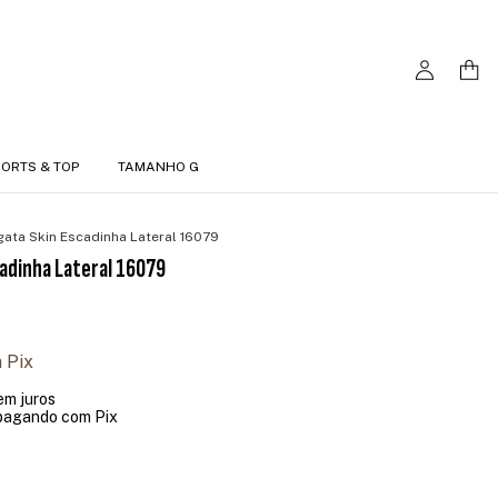
ORTS & TOP
TAMANHO G
ata Skin Escadinha Lateral 16079
adinha Lateral 16079
m
Pix
em juros
agando com Pix