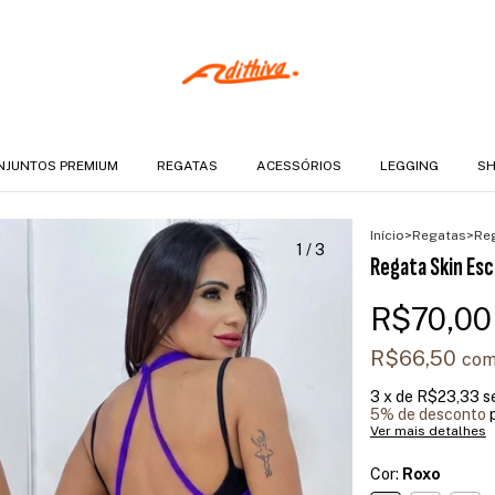
NJUNTOS PREMIUM
REGATAS
ACESSÓRIOS
LEGGING
SH
Início
>
Regatas
>
Reg
1
/
3
Regata Skin Esc
R$70,00
R$66,50
co
3
x de
R$23,33
s
5% de desconto
p
Ver mais detalhes
Cor:
Roxo