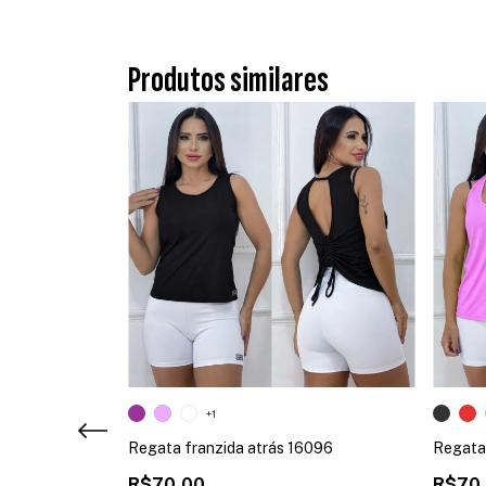
Produtos similares
+1
Regata franzida atrás 16096
Regata 
6001
R$70,00
R$70