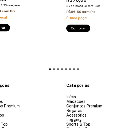
R$70,00
3,33
sem juros
3
x
de
R$23,33
sem juros
0
com
Pix
R$66,50
com
Pix
eça!
Última peça!
rar
Comprar
ações
Categorias
Início
es
Macacões
os Premium
Conjuntos Premium
Regatas
os
Acessórios
Legging
 Top
Shorts & Top