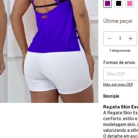
Última peça!
1
disponível
Formas de envio
Entregas para o CE
Não sei meu CEP
Descrição
Regata Skin Es
A Regata Skin Esc
conforto, estilo 
modelagem skin, 
valorizando a si
O detalhe em esca