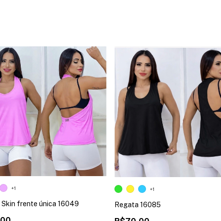
+1
+1
Skin frente única 16049
Regata 16085
,00