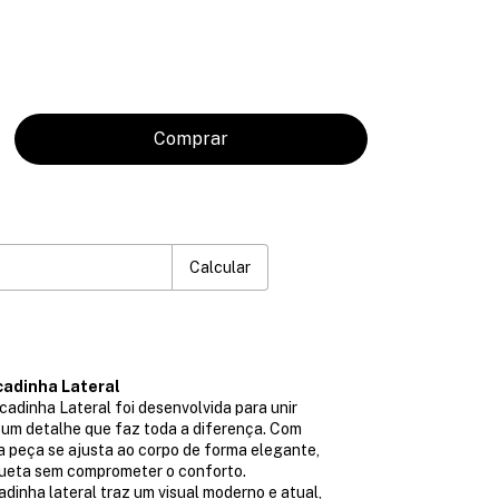
P:
Mudar CEP
Calcular
cadinha Lateral
adinha Lateral foi desenvolvida para unir
e um detalhe que faz toda a diferença. Com
a peça se ajusta ao corpo de forma elegante,
lhueta sem comprometer o conforto.
dinha lateral traz um visual moderno e atual,