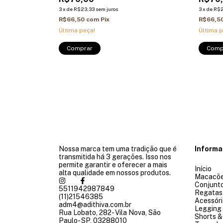
3
x
de
R$23,33
sem juros
3
x
de
R$2
R$66,50
com
Pix
R$66,5
Última peça!
Última p
Comprar
Comp
Nossa marca tem uma tradição que é
Inform
transmitida há 3 gerações. Isso nos
permite garantir e oferecer a mais
Início
alta qualidade em nossos produtos.
Macacõ
Conjunt
5511942987849
Regatas
(11)21546385
Acessóri
adm4@adithiva.com.br
Legging
Rua Lobato, 282- Vila Nova, São
Shorts &
Paulo- SP, 03288010