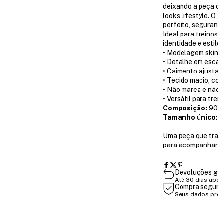
deixando a peça d
looks lifestyle. 
perfeito, seguran
Ideal para treino
identidade e estil
• Modelagem skin
• Detalhe em esca
• Caimento ajust
• Tecido macio, c
• Não marca e não
• Versátil para tre
Composição:
90%
Tamanho único:
Uma peça que trad
para acompanhar 
Devoluções g
Até 30 dias ap
Compra segu
Seus dados pr