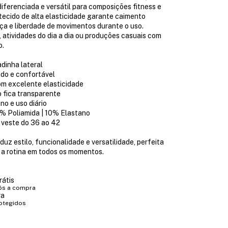
iferenciada e versátil para composições fitness e
O tecido de alta elasticidade garante caimento
ça e liberdade de movimentos durante o uso.
s, atividades do dia a dia ou produções casuais com
o.
dinha lateral
ado e confortável
om excelente elasticidade
 fica transparente
ino e uso diário
 Poliamida | 10% Elastano
veste do 36 ao 42
uz estilo, funcionalidade e versatilidade, perfeita
a rotina em todos os momentos.
rátis
ós a compra
ra
otegidos