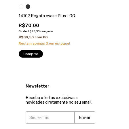
14084 – Camise
14102 Regata evase Plus - GG
R$80,00
3
x
de
R$26,67
sem ju
R$70,00
R$76,00
com
Pix
3
x
de
R$23,33
sem juros
Restam apenas
3
R$66,50
com
Pix
Restam apenas
3
em estoque!
Comprar
Newsletter
Receba ofertas exclusivas e
novidades diretamente no seu email.